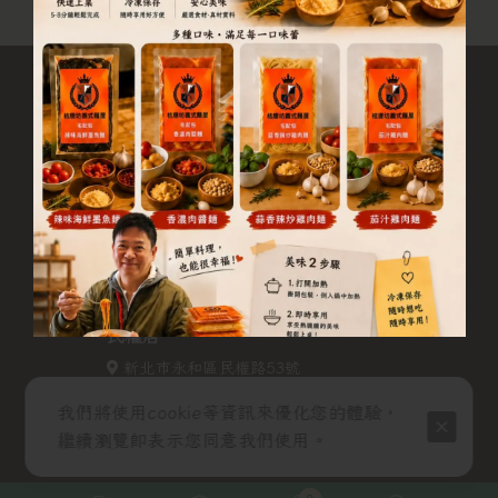
桔磨坊義式麵屋 Mourn orange
宜安店
新北市中和區宜安路157號
02-29456815
民權店
新北市永和區民權路53號
02-29418758
我們將使用cookie等資訊來優化您的體驗，
中安店
繼續瀏覽即表示您同意我們使用。
新北市中和區中安街82號
02-29281182