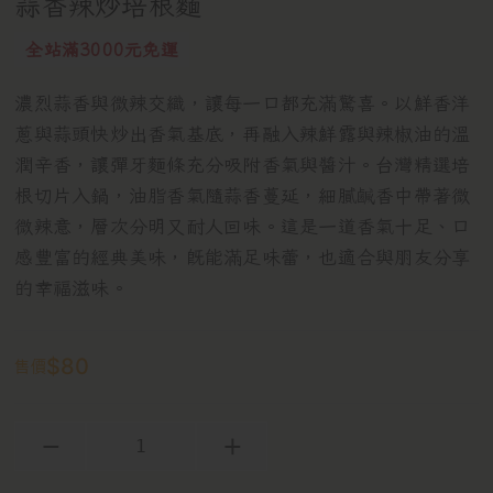
蒜香辣炒培根麵
全站滿3000元免運
濃烈蒜香與微辣交織，讓每一口都充滿驚喜。以鮮香洋
蔥與蒜頭快炒出香氣基底，再融入辣鮮露與辣椒油的溫
潤辛香，讓彈牙麵條充分吸附香氣與醬汁。台灣精選培
根切片入鍋，油脂香氣隨蒜香蔓延，細膩鹹香中帶著微
微辣意，層次分明又耐人回味。這是一道香氣十足、口
感豐富的經典美味，既能滿足味蕾，也適合與朋友分享
的幸福滋味。
$
80
售價