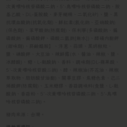
次黃嘌呤核苷磷酸二鈉、5'-鳥嘌呤核苷磷酸二鈉、胺
基乙酸、DL-蛋胺酸、麥芽糊精、二氧化矽)、鹽、異
抗壞血酸鈉(抗氧化劑)、鮮紅素(氯化鈉、亞硝酸鈉)
(保色劑)、苯甲酸鈉(防腐劑)、保利寧(多磷酸鈉、偏
磷酸鈉、偏磷酸鉀、磷酸二氫鈉[無水])、醋磺內酯鉀
(甜味劑)、菸鹼醯胺】、洋蔥、蒜頭、黑胡椒粒、
鹽、碘酸鉀、大豆油、辣鮮露(水、醬油、辣椒、鹽、
冰醋酸)、糖、L-麩酸鈉、香料、調味劑(DL-蘋果酸、
5'-次黃嘌呤核苷酸二鈉)、醋、辣椒油(芥花油、辣椒
萃取物、脂肪酸甘油酯)、關華豆膠、焦糖色素、己二
烯酸鉀(防腐劑)、玉米糖膠、香菇調味料(食鹽、L-麩
酸鈉、香菇粉、5'-次黃嘌呤核苷磷酸二鈉、5'-鳥嘌
呤核苷磷酸二鈉)。
豬肉來源：台灣。