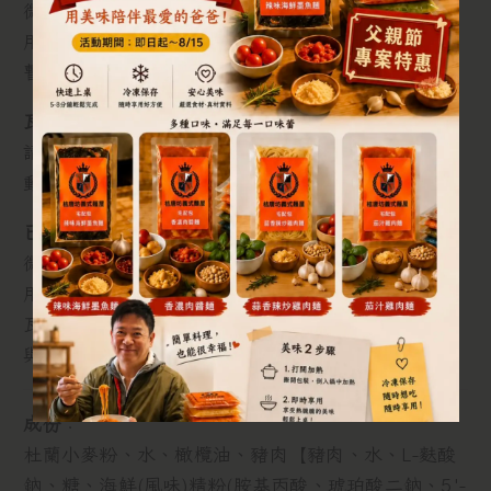
微波烹煮:請撕開外包裝,置入適中之盤子,蓋上微波專
用蓋或餐巾紙沾濕,開強微波加熟八分鐘(五分鐘時先
暫停、攪動麵條與醬汁再加熟至八分鐘)
瓦斯烹煮:
請撕開外包裝,置入鍋中加入約100cc水加熟,慢攪攪
動麵條與醬汁,完全加熟后收汁至需要的程度。
已解凍:
微波烹煮:請撕開外包裝,置入適中之盤子,蓋上微波專
用蓋或餐巾紙沾濕,開強微波加熱四分鐘。
瓦斯烹煮:請撕開外包裝,置入鍋中加熱,擾擾攪動麵條
與醬汁,完全加熟后收汁至需要的程度。
成份
：
杜蘭小麥粉、水、橄欖油、豬肉【豬肉、水、L-麩酸
鈉、糖、海鮮(風味)精粉(胺基丙酸、琥珀酸二鈉、5'-