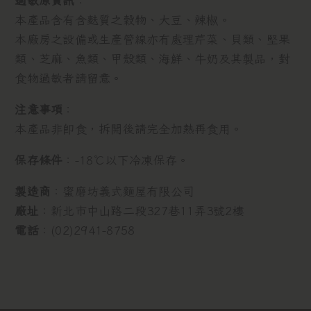
過敏原資訊
：
本產品含有含麩質之穀物、大豆、辣椒。
本廠房之設備或生產管線亦有處理芹菜、貝類、堅果
類、芝麻、魚類、甲殼類、海鮮、牛奶及其製品，對
食物過敏者請留意。
注意事項
：
本產品非即食，拆開後請完全加熱再食用。
保存條件
：-18℃以下冷凍保存。
製造商
：蜜磨坊義式麵屋有限公司
廠址
：新北市中山路二段327巷11弄3號2樓
電話
：(02)2941-8758