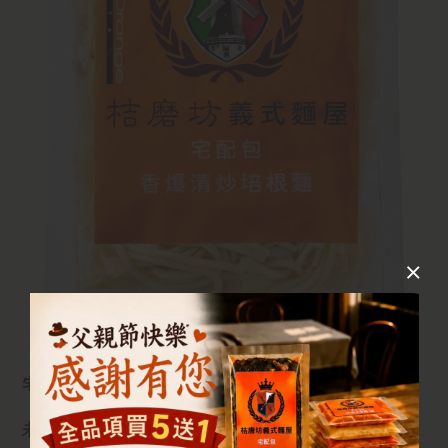
宅配包烹煮方式
未解凍: