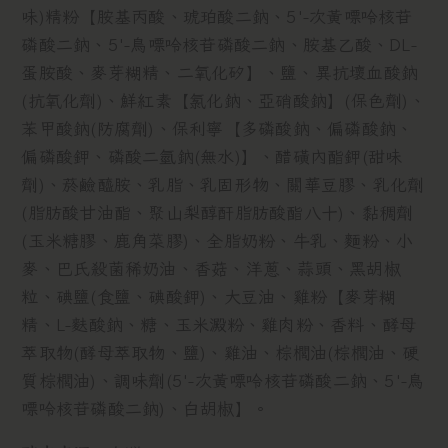
味)精粉【胺基丙酸、琥珀酸二鈉、5'-次黃嘌呤核苷
磷酸二鈉、5'-鳥嘌呤核苷磷酸二鈉、胺基乙酸、DL-
蛋胺酸、麥芽糊精、二氧化矽】、鹽、異抗壞血酸鈉
(抗氧化劑)、鮮紅素【氯化鈉、亞硝酸鈉】(保色劑)、
苯甲酸鈉(防腐劑)、保利寧【多磷酸鈉、偏磷酸鈉、
偏磷酸鉀、磷酸二氫鈉(無水)】、醋磺內酯鉀(甜味
劑)、菸鹼醯胺、乳脂、乳固形物、關華豆膠、乳化劑
(脂肪酸甘油酯、聚山梨醇酐脂肪酸酯八十)、黏稠劑
(玉米糖膠、鹿角菜膠)、全脂奶粉、牛乳、麵粉、小
麥、巴氏殺菌稀奶油、香菇、洋蔥、蒜頭、黑胡椒
粒、碘鹽(食鹽、碘酸鉀)、大豆油、雞粉【麥芽糊
精、L-麩酸鈉、糖、玉米澱粉、雞肉粉、香料、酵母
萃取物(酵母萃取物、鹽)、雞油、棕櫚油(棕櫚油、硬
質棕櫚油)、調味劑(5'-次黃嘌呤核苷磷酸二鈉、5'-鳥
嘌呤核苷磷酸二鈉)、白胡椒】。