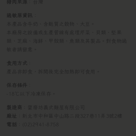
豬肉來源
：台灣
過敏原資訊
：
本產品含牛奶、含麩質之穀物、大豆。
本廠房之設備或生產管線有處理芹菜、貝類、堅果
類、芝麻、海鮮、甲殼類、魚類及其製品。對食物過
敏者請留意。
食用方式
：
產品非即食，拆開後完全加熱即可食用。
保存條件
：
-18℃以下冷凍保存。
製造商
：蜜磨坊義式麵屋有限公司
廠址
：新北市中和區中山路二段327巷11弄3號2樓
電話
：(02)2941-8758