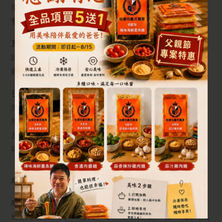
用蓋或餐巾紙沾濕,開強微波加熟八分鐘(五分鐘時先
暫停、攪動麵條與醬汁再加熟至八分鐘)
瓦斯烹煮:
請撕開外包裝,置入鍋中加入約100cc水加熟,慢攪攪
動麵條與醬汁,完全加熟后收汁至需要的程度。
已解凍:
微波烹煮:請撕開外包裝,置入適中之盤子,蓋上微波專
用蓋或餐巾紙沾濕,開強微波加熱四分鐘。
瓦斯烹煮:請撕開外包裝,置入鍋中加熱,擾擾攪動麵條
與醬汁,完全加熟后收汁至需要的程度。
成份
：
成份
：
杜蘭小麥粉、水、豬肉、水、L-麩酸鈉、糖、海鮮(風