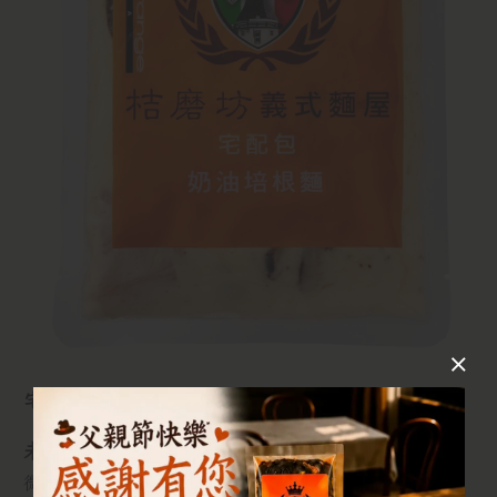
宅配包烹煮方式
未解凍:
微波烹煮:請撕開外包裝,置入適中之盤子,蓋上微波專