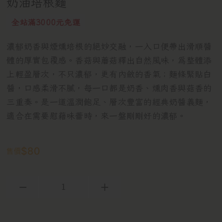
奶油培根麵
全站滿3000元免運
濃郁奶香與煙燻培根的絕妙交融，一入口便帶出滑順醬
體的厚實包覆感。香菇與蘑菇釋出自然風味，為整體添
上輕盈層次，不只濃郁，更有內斂的香氣；麵條緊貼白
醬，口感柔滑不膩，每一口都是奶香、燻肉香與菇香的
三重奏。是一道溫潤飽足、層次豐富的經典奶醬義麵，
適合在需要慰藉味蕾時，來一盤剛剛好的濃郁。
$
80
售價