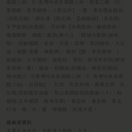
磷酸二鈉、5'-鳥嘌呤核苷磷酸二鈉、胺基乙酸、DL-
蛋胺酸、麥芽糊精、二氧化矽】、鹽、異抗壞血酸鈉
(抗氧化劑)、鮮紅素【氯化鈉、亞硝酸鈉】(保色劑)、
苯甲酸鈉(防腐劑)、保利寧【多磷酸鈉、偏磷酸鈉、
偏磷酸鉀、磷酸二氫鈉(無水)】、醋磺內酯鉀(甜味
劑)、菸鹼醯胺、香菇、洋蔥、蒜頭、黑胡椒粒、大豆
油、碘鹽(食鹽、碘酸鉀)、雞粉【鹽、麥芽糊精、L-
麩酸鈉、玉米澱粉、雞肉粉、香料、酵母萃取物(酵母
萃取物、鹽)、雞油、棕櫚油(棕櫚油、硬質棕櫚油)、
調味劑(5'-次黃嘌呤核苷磷酸二鈉、5'-鳥嘌呤核苷磷
酸二鈉)、白胡椒】、乳脂、乳固形物、關華豆膠、乳
化劑(脂肪酸甘油酯、聚山梨醇酐脂肪酸酯八十)、黏
稠劑(玉米糖膠、鹿角菜膠)、番茄粒、番茄糊、葵花
籽油、糖、水、鹽、檸檬酸、乾燥洋蔥。
過敏原資訊
：
本產品含牛奶、含麩質之穀物、大豆。