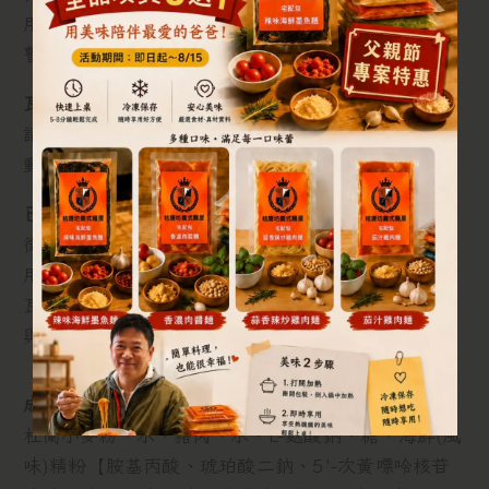
用蓋或餐巾紙沾濕,開強微波加熟八分鐘(五分鐘時先
暫停、攪動麵條與醬汁再加熟至八分鐘)
瓦斯烹煮:
請撕開外包裝,置入鍋中加入約100cc水加熟,慢攪攪
動麵條與醬汁,完全加熟后收汁至需要的程度。
已解凍:
微波烹煮:請撕開外包裝,置入適中之盤子,蓋上微波專
用蓋或餐巾紙沾濕,開強微波加熱四分鐘。
瓦斯烹煮:請撕開外包裝,置入鍋中加熱,擾擾攪動麵條
與醬汁,完全加熟后收汁至需要的程度。
成份
：
杜蘭小麥粉、水、豬肉、水、L-麩酸鈉、糖、海鮮(風
味)精粉【胺基丙酸、琥珀酸二鈉、5'-次黃嘌呤核苷