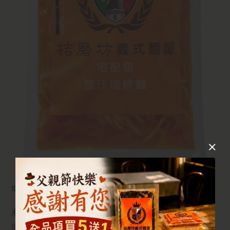
宅配包烹煮方式
未解凍:
微波烹煮:請撕開外包裝,置入適中之盤子,蓋上微波專