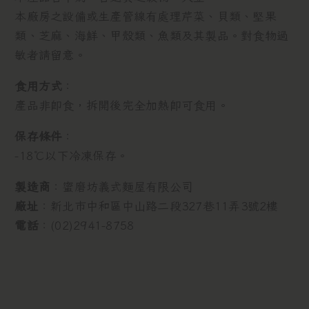
本廠房之設備或生產管線有處理芹菜、貝類、堅果
類、芝麻、海鮮、甲殼類、魚類及其製品。對食物過
敏者請留意。
食用方式
：
產品非即食，拆開後完全加熱即可食用。
保存條件
：
-18℃以下冷凍保存。
製造商
：蜜磨坊義式麵屋有限公司
廠址
：新北市中和區中山路二段327巷11弄3號2樓
電話
：(02)2941-8758