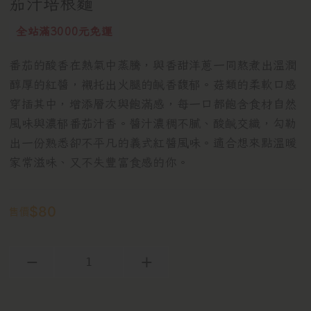
茄汁培根麵
全站滿3000元免運
番茄的酸香在熱氣中蒸騰，與香甜洋蔥一同熬煮出溫潤
醇厚的紅醬，襯托出火腿的鹹香馥郁。菇類的柔軟口感
穿插其中，增添層次與飽滿感，每一口都飽含食材自然
風味與濃郁番茄汁香。醬汁濃稠不膩、酸鹹交織，勾勒
出一份熟悉卻不平凡的義式紅醬風味。適合想來點溫暖
家常滋味、又不失豐富食感的你。
$
80
售價