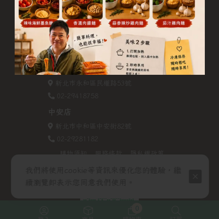
桔磨坊義式麵屋 Mourn orange
宜安店
新北市中和區宜安路157號
02-29456815
民權店
新北市永和區民權路53號
02-29418758
中安店
新北市中和區中安街82號
02-29281182
購物須知
服務條款
隱私權政策
我們將使用cookie等資訊來優化您的體驗，繼
續瀏覽即表示您同意我們使用。
0